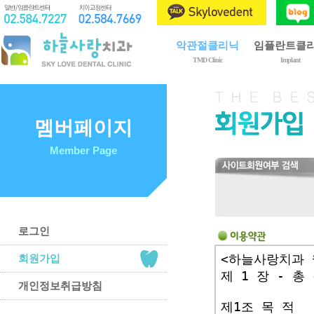
악관절클리닉
임플란트클
TMD Clinic
Implant
제1회 구강내과전문의
임플란트란?
악관절장애란?
임플란트 종류
치료 종류
임플란트 시술
멤버페이지
치료 과정
골이식
Member Page
이갈이와 이악물기
상악동 거상술
치료 후 주의사항
임플란트 관리
예방 및 자가관리법
로그인
회원가입
개인정보취급방침