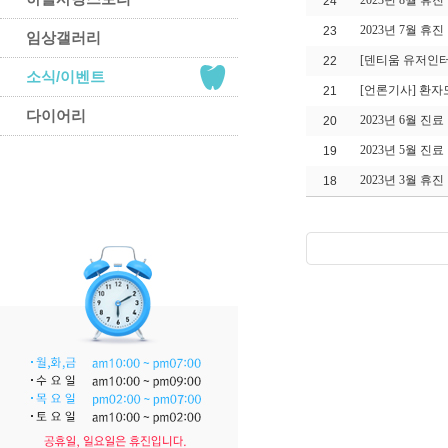
2023년 8월 휴
24
2023년 7월 휴
23
임상갤러리
[덴티움 유저인터
22
소식/이벤트
[언론기사] 환자
21
다이어리
2023년 6월 진
20
2023년 5월 진
19
2023년 3월 휴
18