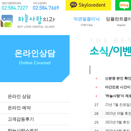
악관절클리닉
임플란트클
TMD Clinic
Implant
제1회 구강내과전문의
임플란트란?
악관절장애란?
임플란트 종류
치료 종류
임플란트 시술
온라인상담
치료 과정
골이식
Online Counsel
이갈이와 이악물기
상악동 거상술
치료 후 주의사항
임플란트 관리
번호
|
예방 및 자가관리법
신분증 본인 확인
+
야간진료 시간이
+
온라인 상담
'하늘사랑'이 제
+
25년 7월 진료
27
온라인 예약
2023년 10월 
26
고객감동후기
2023년 9월 휴
25
하늘사랑스토리